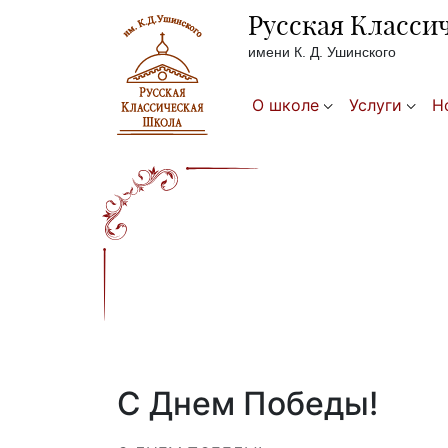
Русская Класси
имени К. Д. Ушинского
О школе
Услуги
Н
С Днем Победы!