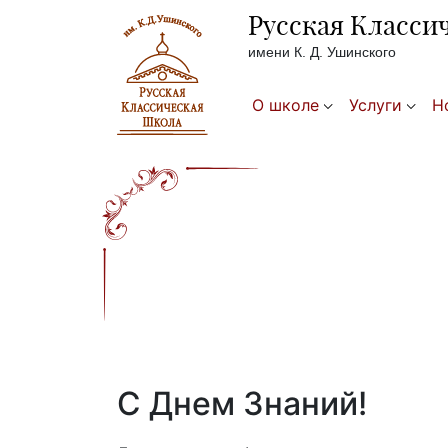
Русская Класси
имени К. Д. Ушинского
О школе
Услуги
Н
С Днем Знаний!