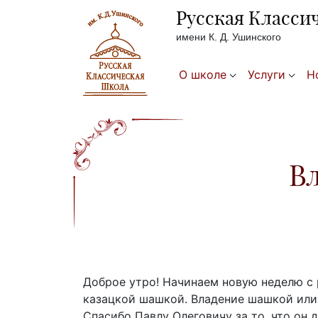
Русская Класси
имени К. Д. Ушинского
О школе
Услуги
Н
В
Доброе утро! Начинаем новую неделю с р
казацкой шашкой. Владение шашкой или 
Спасибо Павлу Олеговичу за то, что он