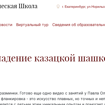
ческая Школа
г. Екатеринбург, ул.Норильс
овости
Виртуальный тур
Сведения об образовательн
ладение казацкой шашк
азминки. Готово еще одно видео с занятий у Павла Ол
фланкировка - это искусство плавных, но точных и н
 делится с детьми этим уникальным опытом и помогает