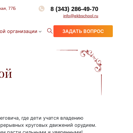
8 (343) 286-49-70
кая, 77Б
info@ekbschool.ru
ой организации
ЗАДАТЬ ВОПРОС
ой
еговича, где дети учатся владению
епрерывных круговых движений орудием.
 им расти сильными и уверенными!