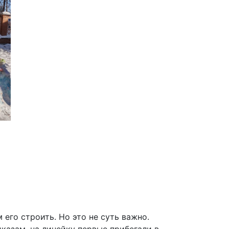
 его строить. Но это не суть важно.
казам, на линейку первые прибегали в