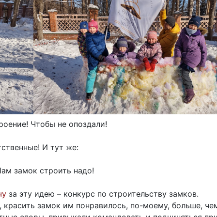
троение! Чтобы не опоздали!
ственные! И тут же:
Нам замок строить надо!
чу
за эту идею – конкурс по строительству замков.
 красить замок им понравилось, по-моему, больше, чем
ные споры, привыкали командовать и подчиняться при