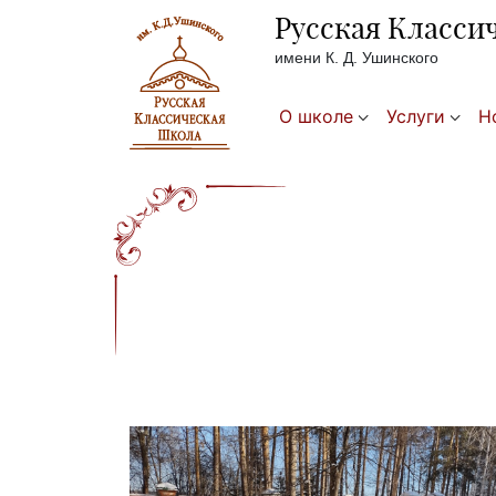
Русская Класси
имени К. Д. Ушинского
О школе
Услуги
Н