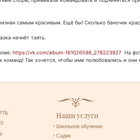
ризнан самым красивым. Ещё бы! Сколько баночек крас
азка начнёт таять.
боме:
https://vk.com/album-161026598_278223927
На фот
х команд! Так хочется, чтобы ими полюбовались и они 
 77Б
Наши услуги
70
Школьное обучение
u
Садик